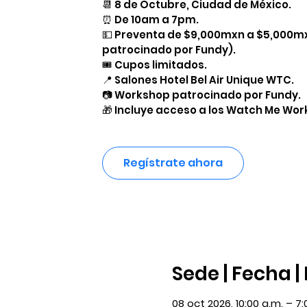
📆 8 de Octubre, Ciudad de México.
⏰ De 10am a 7pm.
💵 Preventa de $9,000mxn a $5,000m
patrocinado por Fundy).
🎟️ Cupos limitados.
📍 Salones Hotel Bel Air Unique WTC.
📷 Workshop patrocinado por Fundy.
🎁 Incluye acceso a los Watch Me Work
Regístrate ahora
Sede | Fecha |
08 oct 2026, 10:00 a.m. – 7: