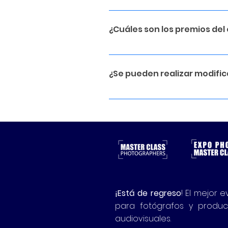
Los premios se entregarán dur
WTC en Ciudad de México.
¿Cuáles son los premios del
Mención Honorífica: Reconoci
Exhibición en la Galería de 
¿Se pueden realizar modific
No, una vez que las fotograf
¡Está de regreso
! El mejor 
para fotógrafos y produc
audiovisuales.