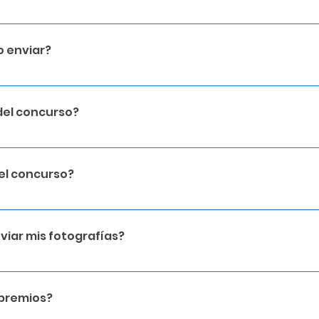
te... Convocatoria: . Pre-Selección: Jueceo: Ganadores:
 enviar?
afías en total, con un límite de 3 fotografías por categor
del concurso?
Bebés y Familia Boda y Sociales Documental Urbano Comer
el concurso?
enta en la plataforma https://concurso.expophotomaster
ión de participación, sube tus fotografías y elige la cat
iar mis fotografías?
a descripción para cada imagen.
das durante el periodo de pre-selección. Los seleccion
de Master Class Photographers. Los finalistas se anuncia
 premios?
en la Cena de Gala de Expo Photo Master Class.