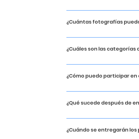
Fechas Disponibles proximamen
¿Cuántas fotografías puedo
Puedes enviar de 5 a 10 fotogr
¿Cuáles son las categorías 
Naturaleza y Paisaje Retrato 
Manipulación Digital
¿Cómo puedo participar en 
Primero, debes crear una cu
registrado, selecciona la opc
¿Qué sucede después de env
olvides añadir un título y un
Las fotografías serán evalua
través de las redes sociales 
¿Cuándo se entregarán los
ganadores serán anunciados 