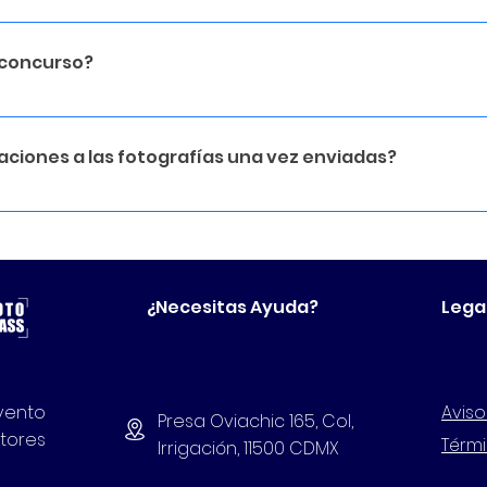
ante la Cena de Gala en el Expo Photo Master Class 2025
 concurso?
miento y exposición de tu fotografía en la Cena de Gala.
Expo Photo Master Class. Acceso gratuito a un año de me
aciones a las fotografías una vez enviadas?
ías son enviadas para el concurso, no se pueden modifica
¿Necesitas Ayuda?
Lega
evento
Aviso
Presa Oviachic 165, Col,
tores
Térm
Irrigación, 11500 CDMX