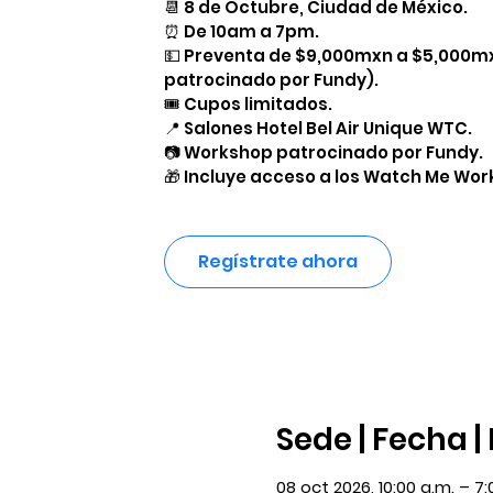
📆 8 de Octubre, Ciudad de México.
⏰ De 10am a 7pm.
💵 Preventa de $9,000mxn a $5,000m
patrocinado por Fundy).
🎟️ Cupos limitados.
📍 Salones Hotel Bel Air Unique WTC.
📷 Workshop patrocinado por Fundy.
🎁 Incluye acceso a los Watch Me Work
Regístrate ahora
Sede | Fecha |
08 oct 2026, 10:00 a.m. – 7: