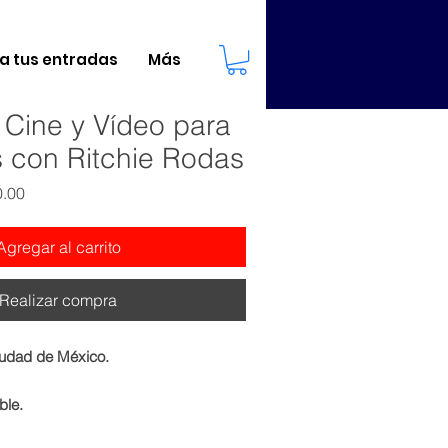
 tus entradas
Más
Cine y Vídeo para
 con Ritchie Rodas
Precio
0.00
de
oferta
Agregar al carrito
Realizar compra
iudad de México.
ble.