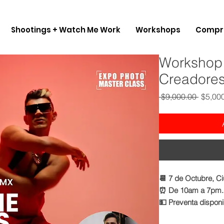
Shootings + Watch Me Work
Workshops
Compra
Workshop 
Creadores
Precio
 $9,000.00 
$5,00
📆 7 de Octubre, C
⏰ De 10am a 7pm.
💵 Preventa disponi
🎟️ Cupos limitados.